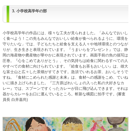
3. 小学校高学年の部
小学校高学年の作品には、様々な工夫が見られました。「みんなでおいし
く食べよう！この先もみんなでおいしい給食が食べられるように、環境を
守りたいな」では、子どもたちと給食を支える人々や地球環境とのつなが
りが、生き生きと表現されています。『うまいらをプレゼント』では、静
岡の海産物や農産物が華やかに表現されています。画面手前の魚の描写は
圧巻。『心をこめてありがとう』、その気持ちは給食に関わるすべての人
やすべての食材に向けられています。『給食もお茶もおいしい』は、雄大
な富士山と広々した茶畑がすてきです。急須でいれるお茶、おいしそうで
すね。『食材にこめられた感謝と未来』は、食材への感謝をこめ、ていね
いに描き上げられました。『三方原ばれいしょの入った私の大好きなカ
レー』では、スプーンですくったカレーが目に飛び込んできます。それは
器からカレーをお口に運んでいるところ。斬新な構図に拍手です。(審査
員長 白井嘉尚)