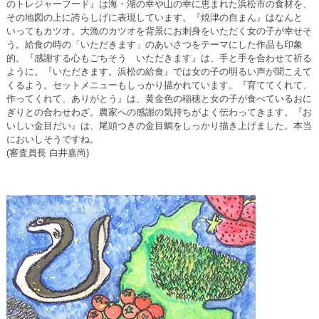
のトレジャーフード』は海・湖の幸や山の幸に恵まれた浜松市の食材を、
その地図の上に誇らしげに表現しています。『焼津の自まん』はなんと
いってもカツオ。大漁のカツオを背景にお刺身をいただく女の子が幸せそ
う。給食の時の「いただきます」のあいさつをテーマにした作品も印象
的。『感謝する心もごちそう いただきます』は、手と手を合わせて祈る
ように。『いただきます。浜松の給食』では女の子の明るい声が聞こえて
くるよう。セットメニューもしっかり描かれています。『育ててくれて、
作ってくれて、ありがとう』は、黄金色の稲穂と女の子が食べているおに
ぎりとの合わせわざ。農家への感謝の気持ちがよく伝わってきます。『お
いしい金目だい』は、尾頭つきの金目鯛をしっかり描き上げました。本当
においしそうですね。
(審査員長 白井嘉尚)