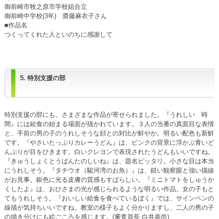
御前崎市牧之原市学校組合立
御前崎中学校(3年) 齋藤麻衣子さん
■作品名
つくってくれた人といのちに感謝して
5. 特別支援の部
特別支援の部にも、さまざまな作品が寄せられました。『うれしい 時
間』には給食の始まる場面が描かれています。３人の当番の真面目な表情
と、手前の男の子のうれしそうな顔との対比が鮮やか。明るい配色も新鮮
です。『やさいたっぷりカレーうどん』は、ピンクの背景に浮かぶ青いど
んぶりが目をひきます。白いクレヨンで表現されたうどんもいいですね。
『きゅうしょくとうばんたのしいね』は、題名ピッタリ。小さな目は本当
にうれしそう。『タチウオ（駿河湾のお魚）』は、鋭い観察眼と強い描線
がお見事。銀色に光る皮膚の質感もすばらしい。『ミニトマトをしゅうか
くしたよ』は、おひさまの光が感じられるような明るい作品。女の子もと
てもうれしそう。『おいしい給食を食べているぼく』では、サインペンの
線描が気持ちいいですね。教室の様子もよく分かりますし、二人の男の子
の描き分けにも絵ごころを感じます。(審査員長 白井嘉尚)