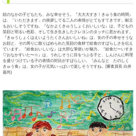
絵のなかの子どもたち、みな幸せそう。『大大大すき！きゅう食の時間』
は、「いただきます」の挨拶してる二人の表情がとてもすてきです。献立
もおいしそうですね。『なかよくきゅうしょくおいしいな』は、子どもの
笑顔と明るい色彩、そして生き生きしたクレヨンのタッチに惹かれます。
『きゅうしょくはえいようたくさんおいしいね』は、女の子の幸せそうな
お顔と、その周りに散りばめられた笑顔の食材で給食のすばらしさを伝え
ています。『給食おいしいな』は大胆な筆使いが魅力。『給食だーいすき
♡おなかすいた〜☆』は、うれしそうに目をつぶる子と、しんけんに料理
を盛りつけている子の表情の対比がすばらしい。『みんなと たのしく
きゅう食』は、女の子が元気いっぱいで楽しそうですね。(審査員長 白井
嘉尚)