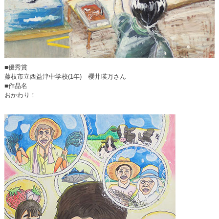
■優秀賞
藤枝市立西益津中学校(1年) 櫻井瑛万さん
■作品名
おかわり！