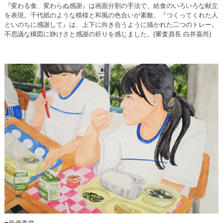
『変わる食、変わらぬ感謝』は画面分割の手法で、給食のいろいろな献立
を表現。千代紙のような模様と和風の色合いが素敵。『つくってくれた人
といのちに感謝して』は、上下に向き合うように描かれた二つのトレー。
不思議な構図に静けさと感謝の祈りを感じました。(審査員長 白井嘉尚)