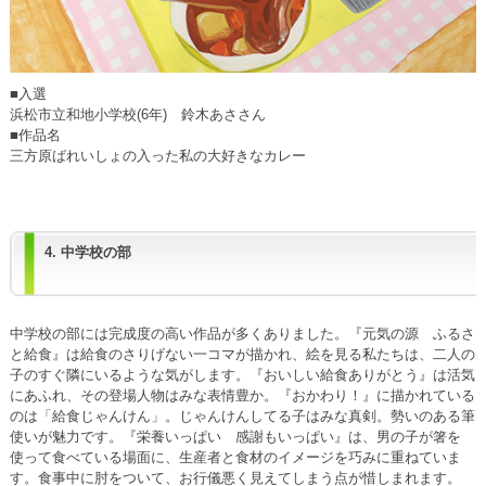
■入選
浜松市立和地小学校(6年) 鈴木あささん
■作品名
三方原ばれいしょの入った私の大好きなカレー
4. 中学校の部
中学校の部には完成度の高い作品が多くありました。『元気の源 ふるさ
と給食』は給食のさりげない一コマが描かれ、絵を見る私たちは、二人の
子のすぐ隣にいるような気がします。『おいしい給食ありがとう』は活気
にあふれ、その登場人物はみな表情豊か。『おかわり！』に描かれている
のは「給食じゃんけん」。じゃんけんしてる子はみな真剣。勢いのある筆
使いが魅力です。『栄養いっぱい 感謝もいっぱい』は、男の子が箸を
使って食べている場面に、生産者と食材のイメージを巧みに重ねていま
す。食事中に肘をついて、お行儀悪く見えてしまう点が惜しまれます。