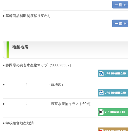
● 基幹商品補助制度移り変わり
地産地消
● 静岡県の農畜水産物マップ（5000×3537）
〃
●
（白地図）
〃
●
（農畜水産物イラスト60点）
● 学校給食地産地消